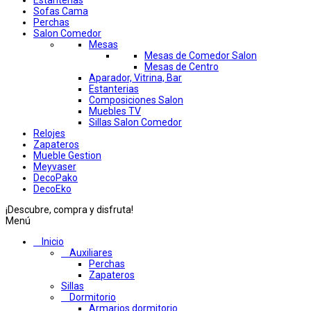
Estanterias
Sofas Cama
Perchas
Salon Comedor
Mesas
Mesas de Comedor Salon
Mesas de Centro
Aparador, Vitrina, Bar
Estanterias
Composiciones Salon
Muebles TV
Sillas Salon Comedor
Relojes
Zapateros
Mueble Gestion
Meyvaser
DecoPako
DecoEko
¡Descubre, compra y disfruta!
Menú
Inicio
Auxiliares
Perchas
Zapateros
Sillas
Dormitorio
Armarios dormitorio