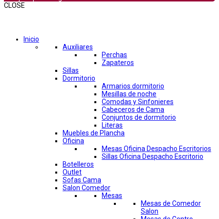
CLOSE
Comprar por categorías
Inicio
Auxiliares
Perchas
Zapateros
Sillas
Dormitorio
Armarios dormitorio
Mesillas de noche
Comodas y Sinfonieres
Cabeceros de Cama
Conjuntos de dormitorio
Literas
Muebles de Plancha
Oficina
Mesas Oficina Despacho Escritorios
Sillas Oficina Despacho Escritorio
Botelleros
Outlet
Sofas Cama
Salon Comedor
Mesas
Mesas de Comedor
Salon