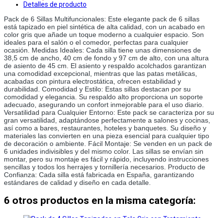
Detalles de producto
Pack de 6 Sillas Multifuncionales: Este elegante pack de 6 sillas 
está tapizado en piel sintética de alta calidad, con un acabado en 
color gris que añade un toque moderno a cualquier espacio. Son 
ideales para el salón o el comedor, perfectas para cualquier 
ocasión. Medidas Ideales: Cada silla tiene unas dimensiones de 
38,5 cm de ancho, 40 cm de fondo y 97 cm de alto, con una altura 
de asiento de 45 cm. El asiento y respaldo acolchados garantizan 
una comodidad excepcional, mientras que las patas metálicas, 
acabadas con pintura electrostática, ofrecen estabilidad y 
durabilidad. Comodidad y Estilo: Estas sillas destacan por su 
comodidad y elegancia. Su respaldo alto proporciona un soporte 
adecuado, asegurando un confort inmejorable para el uso diario. 
Versatilidad para Cualquier Entorno: Este pack se caracteriza por su 
gran versatilidad, adaptándose perfectamente a salones y cocinas, 
así como a bares, restaurantes, hoteles y banquetes. Su diseño y 
materiales las convierten en una pieza esencial para cualquier tipo 
de decoración o ambiente. Fácil Montaje: Se venden en un pack de 
6 unidades indivisibles y del mismo color. Las sillas se envían sin 
montar, pero su montaje es fácil y rápido, incluyendo instrucciones 
sencillas y todos los herrajes y tornillería necesarios. Producto de 
Confianza: Cada silla está fabricada en España, garantizando 
estándares de calidad y diseño en cada detalle.
6 otros productos en la misma categoría: