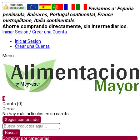
Enviamos a
: España
peninsula, Baleares, Portugal continental, France
metroplitane, Italia continentale.
Ahorre comprando directamente, sin intermediarios.
Iniciar Sesion
/
Crear una Cuenta
Iniciar Sesion
Crear una Cuenta
Menú
0
Carrito (0)
Cerrar
No hay más artículos en su carrito
Seguir comprando
Buscar
Comprar por categorías