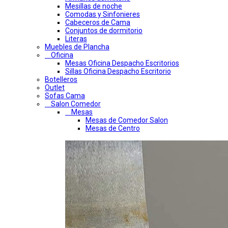
Mesillas de noche
Comodas y Sinfonieres
Cabeceros de Cama
Conjuntos de dormitorio
Literas
Muebles de Plancha
Oficina
Mesas Oficina Despacho Escritorios
Sillas Oficina Despacho Escritorio
Botelleros
Outlet
Sofas Cama
Salon Comedor
Mesas
Mesas de Comedor Salon
Mesas de Centro