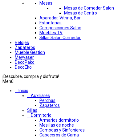
Mesas
Mesas de Comedor Salon
Mesas de Centro
Aparador, Vitrina, Bar
Estanterias
Composiciones Salon
Muebles TV
Sillas Salon Comedor
Relojes
Zapateros
Mueble Gestion
Meyvaser
DecoPako
DecoEko
¡Descubre, compra y disfruta!
Menú
Inicio
Auxiliares
Perchas
Zapateros
Sillas
Dormitorio
Armarios dormitorio
Mesillas de noche
Comodas y Sinfonieres
Cabeceros de Cama