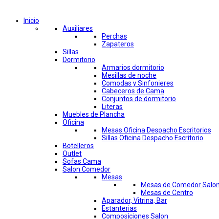
Comprar por categorías
Inicio
Auxiliares
Perchas
Zapateros
Sillas
Dormitorio
Armarios dormitorio
Mesillas de noche
Comodas y Sinfonieres
Cabeceros de Cama
Conjuntos de dormitorio
Literas
Muebles de Plancha
Oficina
Mesas Oficina Despacho Escritorios
Sillas Oficina Despacho Escritorio
Botelleros
Outlet
Sofas Cama
Salon Comedor
Mesas
Mesas de Comedor Salo
Mesas de Centro
Aparador, Vitrina, Bar
Estanterias
Composiciones Salon