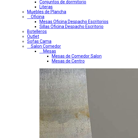
Conjuntos de dormitorio
Literas
Muebles de Plancha
Oficina
Mesas Oficina Despacho Escritorios
Sillas Oficina Despacho Escritorio
Botelleros
Outlet
Sofas Cama
Salon Comedor
Mesas
Mesas de Comedor Salon
Mesas de Centro