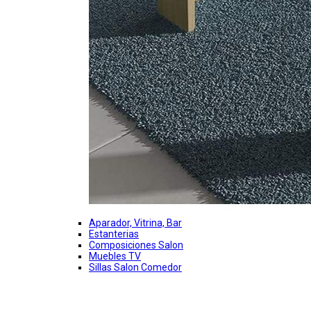
Aparador, Vitrina, Bar
Estanterias
Composiciones Salon
Muebles TV
Sillas Salon Comedor