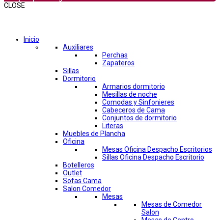
CLOSE
Comprar por categorías
Inicio
Auxiliares
Perchas
Zapateros
Sillas
Dormitorio
Armarios dormitorio
Mesillas de noche
Comodas y Sinfonieres
Cabeceros de Cama
Conjuntos de dormitorio
Literas
Muebles de Plancha
Oficina
Mesas Oficina Despacho Escritorios
Sillas Oficina Despacho Escritorio
Botelleros
Outlet
Sofas Cama
Salon Comedor
Mesas
Mesas de Comedor
Salon