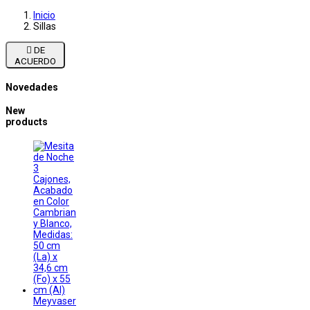
Inicio
Sillas

DE
ACUERDO
Novedades
New
products
Meyvaser