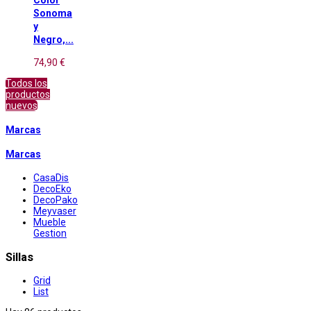
Sonoma
y
Negro,...
74,90 €
Todos los
productos
nuevos
Marcas
Marcas
CasaDis
DecoEko
DecoPako
Meyvaser
Mueble
Gestion
Sillas
Grid
List