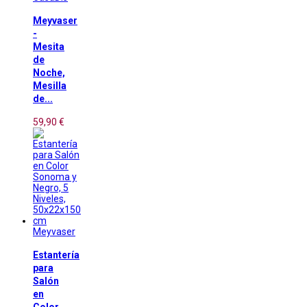
Meyvaser
-
Mesita
de
Noche,
Mesilla
de...
59,90 €
Meyvaser
Estantería
para
Salón
en
Color