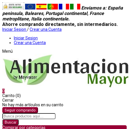
Enviamos a
: España
peninsula, Baleares, Portugal continental, France
metroplitane, Italia continentale.
Ahorre comprando directamente, sin intermediarios.
Iniciar Sesion
/
Crear una Cuenta
Iniciar Sesion
Crear una Cuenta
Menú
0
Carrito (0)
Cerrar
No hay más artículos en su carrito
Seguir comprando
Buscar
Comprar por categorías