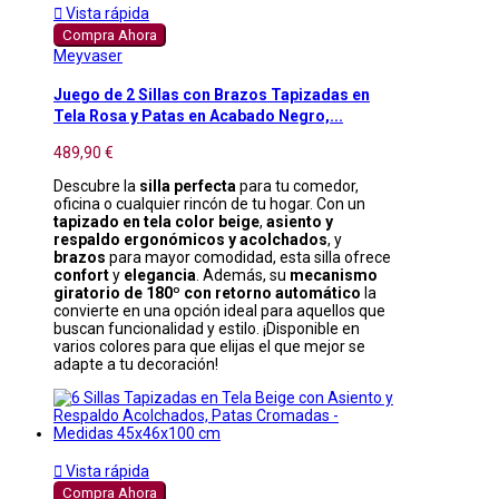

Vista rápida
Compra Ahora
Meyvaser
Juego de 2 Sillas con Brazos Tapizadas en
Tela Rosa y Patas en Acabado Negro,...
489,90 €
Descubre la
silla perfecta
para tu comedor,
oficina o cualquier rincón de tu hogar. Con un
tapizado en tela color beige
,
asiento y
respaldo ergonómicos y acolchados
, y
brazos
para mayor comodidad, esta silla ofrece
confort
y
elegancia
. Además, su
mecanismo
giratorio de 180º con retorno automático
la
convierte en una opción ideal para aquellos que
buscan funcionalidad y estilo. ¡Disponible en
varios colores para que elijas el que mejor se
adapte a tu decoración!

Vista rápida
Compra Ahora