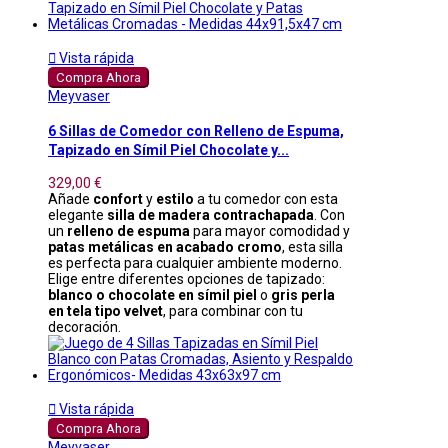

Vista rápida
Compra Ahora
Meyvaser
6 Sillas de Comedor con Relleno de Espuma,
Tapizado en Símil Piel Chocolate y...
329,00 €
Añade
confort
y
estilo
a tu comedor con esta
elegante
silla de madera contrachapada
. Con
un
relleno de espuma
para mayor comodidad y
patas metálicas en acabado cromo
, esta silla
es perfecta para cualquier ambiente moderno.
Elige entre diferentes opciones de tapizado:
blanco o chocolate en símil piel
o
gris perla
en tela tipo velvet
, para combinar con tu
decoración.

Vista rápida
Compra Ahora
Meyvaser