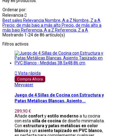
Hay 86 productos.
Ordenar por:
Relevancia

Best sales
Relevancia
Nombre, A a Z
Nombre, Z a A
Precio: de más bajo a más alto
Precio, de más alto a
más bajo
Referencia, A a Z
Referencia, Z a A
Mostrando 1-24 de 86 artículo(s)
Filtros activos

Vista rápida
Compra Ahora
Meyvaser
Juego de 4 Sillas de Cocina con Estructura y
Patas Metálicas Blancas, Asiento...
289,90 €
Añade
confort
y
estilo moderno
a tu cocina
con esta
silla de cocina
de diseño minimalista.
Con
estructura y patas metálicas en color
blanco
y un
asiento tapizado en PVC blanco
,
es perfecta para complementar cualquier