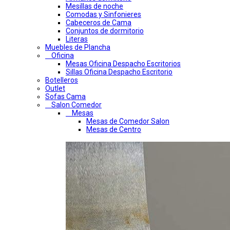
Mesillas de noche
Comodas y Sinfonieres
Cabeceros de Cama
Conjuntos de dormitorio
Literas
Muebles de Plancha
Oficina
Mesas Oficina Despacho Escritorios
Sillas Oficina Despacho Escritorio
Botelleros
Outlet
Sofas Cama
Salon Comedor
Mesas
Mesas de Comedor Salon
Mesas de Centro