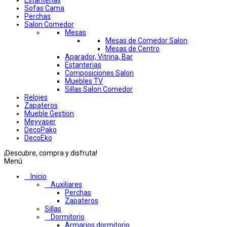
Estanterias
Sofas Cama
Perchas
Salon Comedor
Mesas
Mesas de Comedor Salon
Mesas de Centro
Aparador, Vitrina, Bar
Estanterias
Composiciones Salon
Muebles TV
Sillas Salon Comedor
Relojes
Zapateros
Mueble Gestion
Meyvaser
DecoPako
DecoEko
¡Descubre, compra y disfruta!
Menú
Inicio
Auxiliares
Perchas
Zapateros
Sillas
Dormitorio
Armarios dormitorio