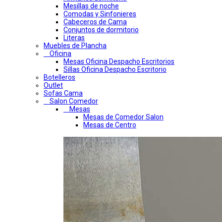
Mesillas de noche
Comodas y Sinfonieres
Cabeceros de Cama
Conjuntos de dormitorio
Literas
Muebles de Plancha
Oficina
Mesas Oficina Despacho Escritorios
Sillas Oficina Despacho Escritorio
Botelleros
Outlet
Sofas Cama
Salon Comedor
Mesas
Mesas de Comedor Salon
Mesas de Centro