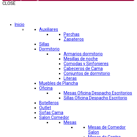
CLOSE
Comprar por categorías
Inicio
Auxiliares
Perchas
Zapateros
Sillas
Dormitorio
Armarios dormitorio
Mesillas de noche
Comodas y Sinfonieres
Cabeceros de Cama
Conjuntos de dormitorio
Literas
Muebles de Plancha
Oficina
Mesas Oficina Despacho Escritorios
Sillas Oficina Despacho Escritorio
Botelleros
Outlet
Sofas Cama
Salon Comedor
Mesas
Mesas de Comedor
Salon