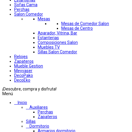
Estanterias
Sofas Cama
Perchas
Salon Comedor
Mesas
Mesas de Comedor Salon
Mesas de Centro
Aparador, Vitrina, Bar
Estanterias
Composiciones Salon
Muebles TV
Sillas Salon Comedor
Relojes
Zapateros
Mueble Gestion
Meyvaser
DecoPako
DecoEko
¡Descubre, compra y disfruta!
Menú
Inicio
Auxiliares
Perchas
Zapateros
Sillas
Dormitorio
Armarios dormitorio