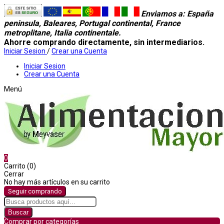
Enviamos a
: España
peninsula, Baleares, Portugal continental, France
metroplitane, Italia continentale.
Ahorre comprando directamente, sin intermediarios.
Iniciar Sesion
/
Crear una Cuenta
Iniciar Sesion
Crear una Cuenta
Menú
0
Carrito (0)
Cerrar
No hay más artículos en su carrito
Seguir comprando
Buscar
Comprar por categorías