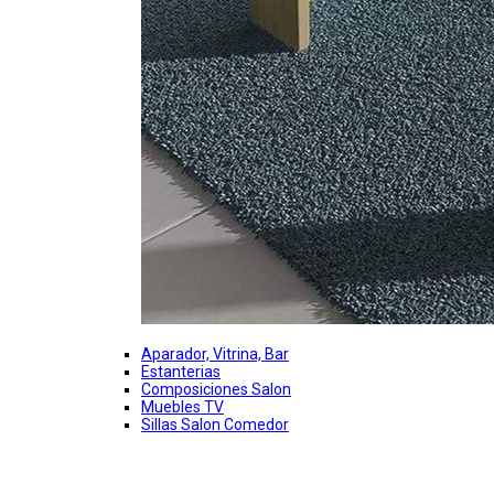
Aparador, Vitrina, Bar
Estanterias
Composiciones Salon
Muebles TV
Sillas Salon Comedor