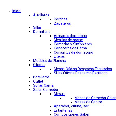
Comprar por categorías
Inicio
Auxiliares
Perchas
Zapateros
Sillas
Dormitorio
Armarios dormitorio
Mesillas de noche
Comodas y Sinfonieres
Cabeceros de Cama
Conjuntos de dormitorio
Literas
Muebles de Plancha
Oficina
Mesas Oficina Despacho Escritorios
Sillas Oficina Despacho Escritorio
Botelleros
Outlet
Sofas Cama
Salon Comedor
Mesas
Mesas de Comedor Salo
Mesas de Centro
Aparador, Vitrina, Bar
Estanterias
Composiciones Salon