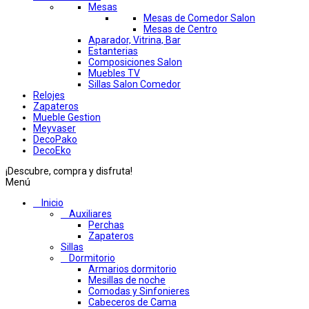
Mesas
Mesas de Comedor Salon
Mesas de Centro
Aparador, Vitrina, Bar
Estanterias
Composiciones Salon
Muebles TV
Sillas Salon Comedor
Relojes
Zapateros
Mueble Gestion
Meyvaser
DecoPako
DecoEko
¡Descubre, compra y disfruta!
Menú
Inicio
Auxiliares
Perchas
Zapateros
Sillas
Dormitorio
Armarios dormitorio
Mesillas de noche
Comodas y Sinfonieres
Cabeceros de Cama