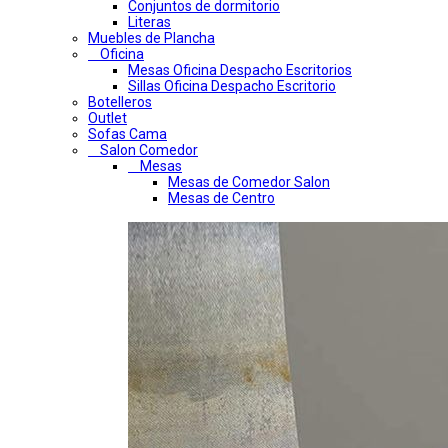
Conjuntos de dormitorio
Literas
Muebles de Plancha
Oficina
Mesas Oficina Despacho Escritorios
Sillas Oficina Despacho Escritorio
Botelleros
Outlet
Sofas Cama
Salon Comedor
Mesas
Mesas de Comedor Salon
Mesas de Centro