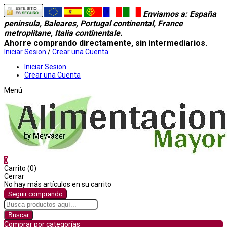
Enviamos a
: España
peninsula, Baleares, Portugal continental, France
metroplitane, Italia continentale.
Ahorre comprando directamente, sin intermediarios.
Iniciar Sesion
/
Crear una Cuenta
Iniciar Sesion
Crear una Cuenta
Menú
0
Carrito (0)
Cerrar
No hay más artículos en su carrito
Seguir comprando
Buscar
Comprar por categorías