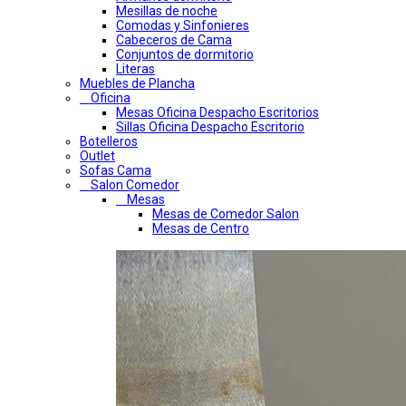
Mesillas de noche
Comodas y Sinfonieres
Cabeceros de Cama
Conjuntos de dormitorio
Literas
Muebles de Plancha
Oficina
Mesas Oficina Despacho Escritorios
Sillas Oficina Despacho Escritorio
Botelleros
Outlet
Sofas Cama
Salon Comedor
Mesas
Mesas de Comedor Salon
Mesas de Centro