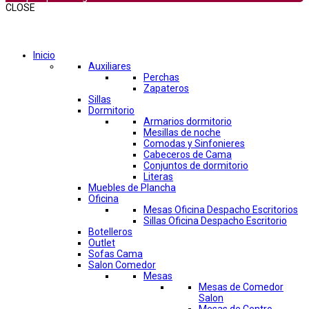
CLOSE
Comprar por categorías
Inicio
Auxiliares
Perchas
Zapateros
Sillas
Dormitorio
Armarios dormitorio
Mesillas de noche
Comodas y Sinfonieres
Cabeceros de Cama
Conjuntos de dormitorio
Literas
Muebles de Plancha
Oficina
Mesas Oficina Despacho Escritorios
Sillas Oficina Despacho Escritorio
Botelleros
Outlet
Sofas Cama
Salon Comedor
Mesas
Mesas de Comedor
Salon