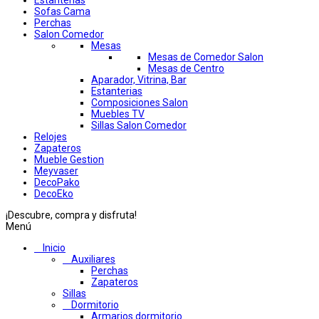
Estanterias
Sofas Cama
Perchas
Salon Comedor
Mesas
Mesas de Comedor Salon
Mesas de Centro
Aparador, Vitrina, Bar
Estanterias
Composiciones Salon
Muebles TV
Sillas Salon Comedor
Relojes
Zapateros
Mueble Gestion
Meyvaser
DecoPako
DecoEko
¡Descubre, compra y disfruta!
Menú
Inicio
Auxiliares
Perchas
Zapateros
Sillas
Dormitorio
Armarios dormitorio