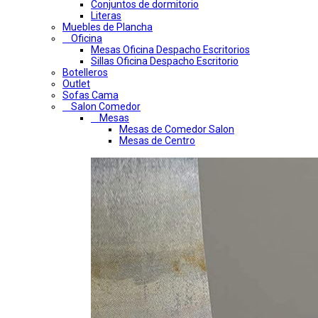
Conjuntos de dormitorio
Literas
Muebles de Plancha
Oficina
Mesas Oficina Despacho Escritorios
Sillas Oficina Despacho Escritorio
Botelleros
Outlet
Sofas Cama
Salon Comedor
Mesas
Mesas de Comedor Salon
Mesas de Centro