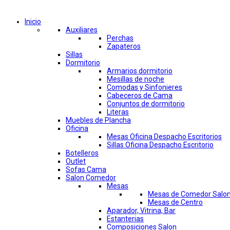
Comprar por categorías
Inicio
Auxiliares
Perchas
Zapateros
Sillas
Dormitorio
Armarios dormitorio
Mesillas de noche
Comodas y Sinfonieres
Cabeceros de Cama
Conjuntos de dormitorio
Literas
Muebles de Plancha
Oficina
Mesas Oficina Despacho Escritorios
Sillas Oficina Despacho Escritorio
Botelleros
Outlet
Sofas Cama
Salon Comedor
Mesas
Mesas de Comedor Salo
Mesas de Centro
Aparador, Vitrina, Bar
Estanterias
Composiciones Salon