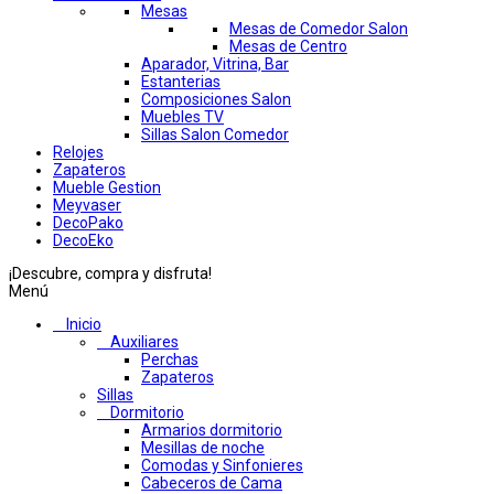
Mesas
Mesas de Comedor Salon
Mesas de Centro
Aparador, Vitrina, Bar
Estanterias
Composiciones Salon
Muebles TV
Sillas Salon Comedor
Relojes
Zapateros
Mueble Gestion
Meyvaser
DecoPako
DecoEko
¡Descubre, compra y disfruta!
Menú
Inicio
Auxiliares
Perchas
Zapateros
Sillas
Dormitorio
Armarios dormitorio
Mesillas de noche
Comodas y Sinfonieres
Cabeceros de Cama