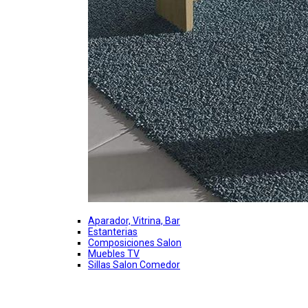
Aparador, Vitrina, Bar
Estanterias
Composiciones Salon
Muebles TV
Sillas Salon Comedor