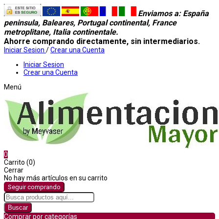
Enviamos a
: España
peninsula, Baleares, Portugal continental, France
metroplitane, Italia continentale.
Ahorre comprando directamente, sin intermediarios.
Iniciar Sesion
/
Crear una Cuenta
Iniciar Sesion
Crear una Cuenta
Menú
0
Carrito (0)
Cerrar
No hay más artículos en su carrito
Seguir comprando
Buscar
Comprar por categorías