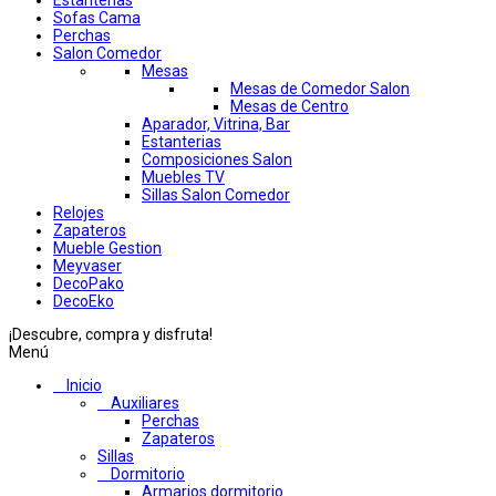
Estanterias
Sofas Cama
Perchas
Salon Comedor
Mesas
Mesas de Comedor Salon
Mesas de Centro
Aparador, Vitrina, Bar
Estanterias
Composiciones Salon
Muebles TV
Sillas Salon Comedor
Relojes
Zapateros
Mueble Gestion
Meyvaser
DecoPako
DecoEko
¡Descubre, compra y disfruta!
Menú
Inicio
Auxiliares
Perchas
Zapateros
Sillas
Dormitorio
Armarios dormitorio