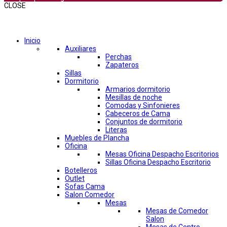
CLOSE
Comprar por categorías
Inicio
Auxiliares
Perchas
Zapateros
Sillas
Dormitorio
Armarios dormitorio
Mesillas de noche
Comodas y Sinfonieres
Cabeceros de Cama
Conjuntos de dormitorio
Literas
Muebles de Plancha
Oficina
Mesas Oficina Despacho Escritorios
Sillas Oficina Despacho Escritorio
Botelleros
Outlet
Sofas Cama
Salon Comedor
Mesas
Mesas de Comedor
Salon