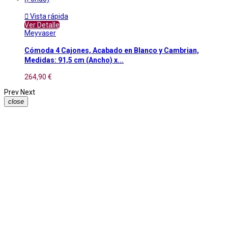

Vista rápida
Ver Detalle
Meyvaser
Cómoda 4 Cajones, Acabado en Blanco y Cambrian,
Medidas: 91,5 cm (Ancho) x...
264,90 €
Prev
Next
close