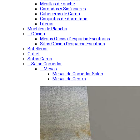
Mesillas de noche
Comodas y Sinfonieres
Cabeceros de Cama
Conjuntos de dormitorio
Literas
Muebles de Plancha
Oficina
Mesas Oficina Despacho Escritorios
Sillas Oficina Despacho Escritorio
Botelleros
Outlet
Sofas Cama
Salon Comedor
Mesas
Mesas de Comedor Salon
Mesas de Centro