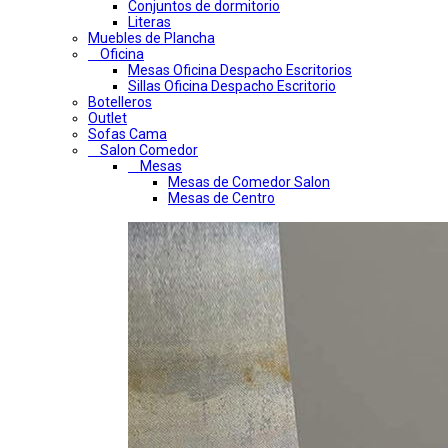
Conjuntos de dormitorio
Literas
Muebles de Plancha
Oficina
Mesas Oficina Despacho Escritorios
Sillas Oficina Despacho Escritorio
Botelleros
Outlet
Sofas Cama
Salon Comedor
Mesas
Mesas de Comedor Salon
Mesas de Centro