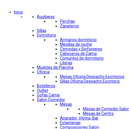
Comprar por categorías
Inicio
Auxiliares
Perchas
Zapateros
Sillas
Dormitorio
Armarios dormitorio
Mesillas de noche
Comodas y Sinfonieres
Cabeceros de Cama
Conjuntos de dormitorio
Literas
Muebles de Plancha
Oficina
Mesas Oficina Despacho Escritorios
Sillas Oficina Despacho Escritorio
Botelleros
Outlet
Sofas Cama
Salon Comedor
Mesas
Mesas de Comedor Salo
Mesas de Centro
Aparador, Vitrina, Bar
Estanterias
Composiciones Salon