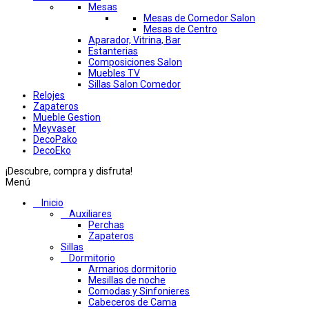
Mesas
Mesas de Comedor Salon
Mesas de Centro
Aparador, Vitrina, Bar
Estanterias
Composiciones Salon
Muebles TV
Sillas Salon Comedor
Relojes
Zapateros
Mueble Gestion
Meyvaser
DecoPako
DecoEko
¡Descubre, compra y disfruta!
Menú
Inicio
Auxiliares
Perchas
Zapateros
Sillas
Dormitorio
Armarios dormitorio
Mesillas de noche
Comodas y Sinfonieres
Cabeceros de Cama