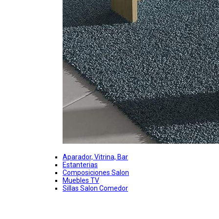
Aparador, Vitrina, Bar
Estanterias
Composiciones Salon
Muebles TV
Sillas Salon Comedor